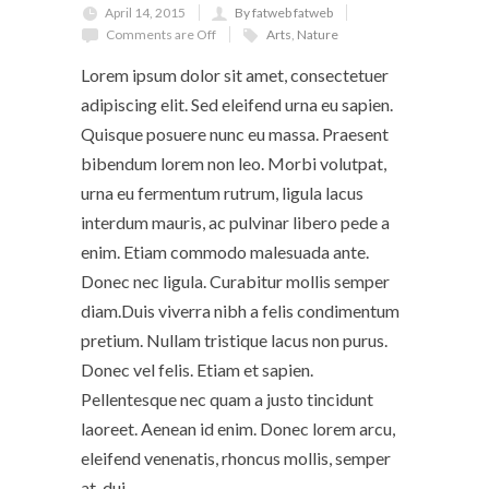
April 14, 2015
By fatweb fatweb
Comments are Off
Arts
,
Nature
Lorem ipsum dolor sit amet, consectetuer
adipiscing elit. Sed eleifend urna eu sapien.
Quisque posuere nunc eu massa. Praesent
bibendum lorem non leo. Morbi volutpat,
urna eu fermentum rutrum, ligula lacus
interdum mauris, ac pulvinar libero pede a
enim. Etiam commodo malesuada ante.
Donec nec ligula. Curabitur mollis semper
diam.Duis viverra nibh a felis condimentum
pretium. Nullam tristique lacus non purus.
Donec vel felis. Etiam et sapien.
Pellentesque nec quam a justo tincidunt
laoreet. Aenean id enim. Donec lorem arcu,
eleifend venenatis, rhoncus mollis, semper
at, dui.